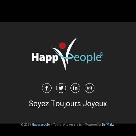
B
e
A
l
w
a
y
s
H
a
p
p
y
u
© 2018
Happypeople
– Tout droits reservés – Powered by
DefMaks
.